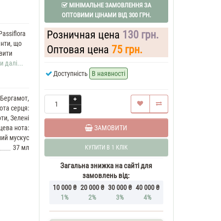
МІНІМАЛЬНЕ ЗАМОВЛЕННЯ ЗА
ОПТОВИМИ ЦІНАМИ ВІД 300 ГРН.
Розничная цена
130 грн.
assiflora
єнти, що
Оптовая цена
75 грн.
авити
и далі...
Доступність
В наявності
 Бергамот,
ота серця:
ти, Зелені
ЗАМОВИТИ
цева нота:
лий мускус
37 мл
КУПИТИ В 1 КЛІК
Загальна знижка на сайті для
замовлень від:
10 000 ₴
20 000 ₴
30 000 ₴
40 000 ₴
1%
2%
3%
4%