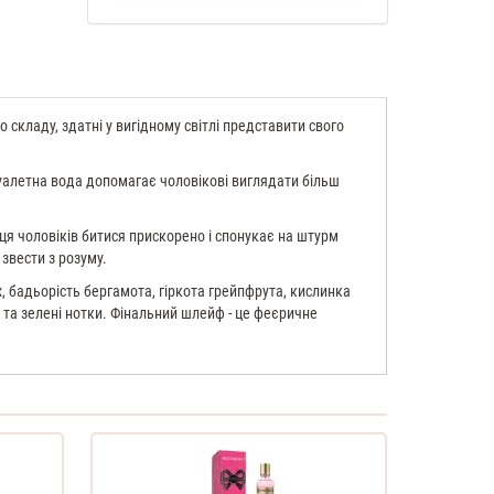
о складу, здатні у вигідному світлі представити свого
уалетна вода допомагає чоловікові виглядати більш
ця чоловіків битися прискорено і спонукає на штурм
звести з розуму.
 бадьорість бергамота, гіркота грейпфрута, кислинка
 та зелені нотки. Фінальний шлейф - це феєричне