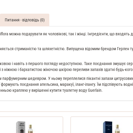
Питання - відповідь (0)
lora можна подарувати як чоловікові, так і жінці. Інгредієнти, що входять д
зняється стриманістю та шляхетністю. Випущена відомим брендом Герлен т
адковою і навіть з першого погляду недоступною. Таке поєднання змушує сер
і з ніжною і бархатистою жіночою шкірою переливи запахів здатні будь-кого 
ім парфумерним шедевром. У ньому переплелися пікантні запахи цитрусових,
формують поєднання апельсина, маракуї, іланг-ілангу. Їм підспівують водні
анньою краплею у вирішенні купити туалетну воду Guerlain.