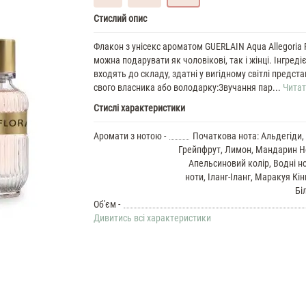
Guerlain
Стислий опис
Aqua
Allegoria
Флакон з унісекс ароматом GUERLAIN Aqua Allegoria P
Passiflora
можна подарувати як чоловікові, так і жінці. Інгреді
Духи
входять до складу, здатні у вигідному світлі предст
унісекс
свого власника або володарку:Звучання пар...
Читат
масляні
Стислі характеристики
7
ML
Guerlain
Аромати з нотою -
Початкова нота: Альдегіди,
Aqua
Грейпфрут, Лимон, Мандарин Н
Allegoria
Апельсиновий колір, Водні но
Passiflora
ноти, Іланг-Іланг, Маракуя Кін
35
Бі
ML
Об'єм -
Духи
Дивитись всі характеристики
унісекс
Guerlain
Aqua
Allegoria
Passiflora
37
ML
Духи