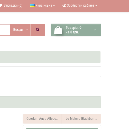
Закладки (0)
Українська
Особистий кабінет
Товарів:
0
Всюди
на
0 грн.
Guerlain Aqua Allegoria Mandarine Basilic 37 ML Духи жіночі
Jo Malone Blackberry Bay 37 ML Духи жіноч