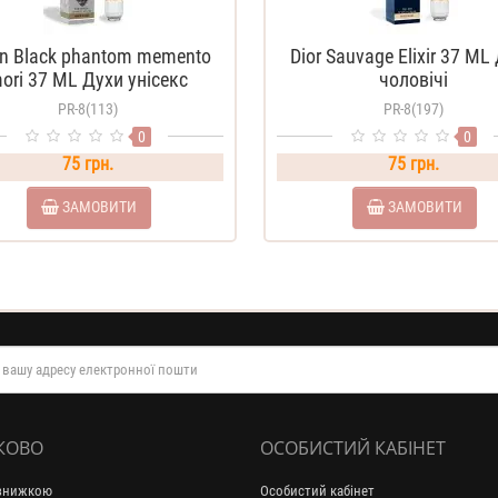
an Black phantom memento
Dior Sauvage Elixir 37 ML
ori 37 ML Духи унісекс
чоловічі
PR-8(113)
PR-8(197)
0
0
75 грн.
75 грн.
ЗАМОВИТИ
ЗАМОВИТИ
КОВО
ОСОБИСТИЙ КАБІНЕТ
 знижкою
Особистий кабінет