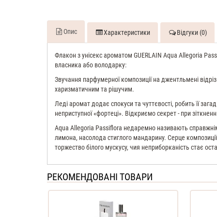
Опис
Характеристики
Відгуки (0)
Флакон з унісекс ароматом GUERLAIN Aqua Allegoria Passif
власника або володарку:
Звучання парфумерної композиції на джентльмені відрі
харизматичним та рішучим.
Леді аромат додає спокуси та чуттєвості, робить її заг
неприступної «фортеці». Відкриємо секрет - при зіткненн
Aqua Allegoria Passiflora недаремно називають справжн
лимона, насолода стиглого мандарину. Серце композиції 
торжество білого мускусу, чия неприборканість стає ост
РЕКОМЕНДОВАНІ ТОВАРИ