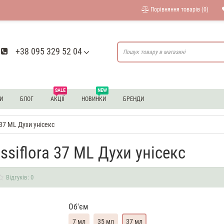
Порівняння товарів (0)
+38 095 329 52 04
SALE
NEW
И
БЛОГ
АКЦІЇ
НОВИНКИ
БРЕНДИ
a 37 ML Духи унісекс
assiflora 37 ML Духи унісекс
Відгуків: 0
Об'єм
7 мл
35 мл
37 мл