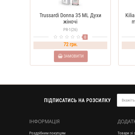
Trussardi Donna 35 ML Духи
Kili
жіночі
m
PR-1(26)
0
72 грн.
ЗАМОВИТИ
ПІДПИСАТИСЬ НА РОЗСИЛКУ
ІНФОРМАЦІЯ
ДОДАТ
Роздрібним покупцям
Товари зі