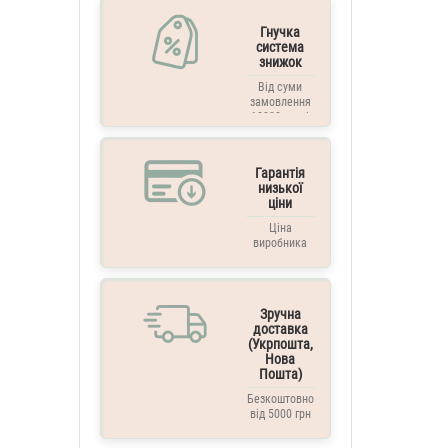
Гнучка
система
знижок
Від суми
замовлення
10000 грн. і
вище
Гарантія
низької
ціни
Ціна
виробника
Зручна
доставка
(Укрпошта,
Нова
Пошта)
Безкоштовно
від 5000 грн