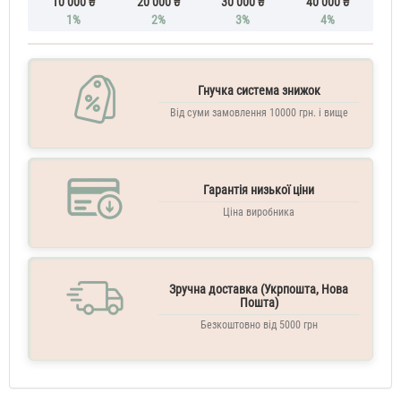
10 000 ₴
20 000 ₴
30 000 ₴
40 000 ₴
Black
1%
2%
3%
4%
Opium
60
ML
Парфюм
Гнучка система знижок
жіночий
Yves
Від суми замовлення 10000 грн. і вище
Saint
Laurent
Black
Opium
Гарантія низької ціни
70
ML
Yves
Ціна виробника
Saint
Laurent
Black
Opium
Зручна доставка (Укрпошта, Нова
70
Пошта)
ML
Безкоштовно від 5000 грн
тестер
Yves
Saint
Laurent
Black