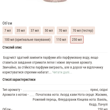
Об'єм
7 мл
35 мл
37 мл
50 мл
70 мл
70 мл (тестер)
100 мл (оригінальне пакування)
110 мл
250 мл
Yves
Стислий опис
Saint
Laurent
Боді-міст здатний замінити парфуми або парфумовану воду, якщо
Black
ставиться завдання отримати легке і ніжне звучання аромату.
Opium
Звичайно, за стійкістю парфуми виграють, але в дорозі чи відпочинку
Духи
користуватися спреями набагат...
Читати далі...
жіночі
Стислі характеристики
масляні
7
Тип аромату -
пряні, східні
ML
Yves
Аромати з нотою -
Початкова нота: Акорд кави Нота серця: Жасмин,
Saint
Рожевий перець, Флердоранж Кінцева нота: Ваніль,
Laurent
Кедр, Пачулі
Black
Об'єм -
250 мл