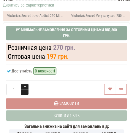
Opium
Дивитись всі характеристики
35
ML
Victoria's Secret Love Addict 250 ML Міст для тіла парфумований
Victoria's Secret Very sexy sea 250 ML М
Духи
жіночі
Yves
МІНІМАЛЬНЕ ЗАМОВЛЕННЯ ЗА ОПТОВИМИ ЦІНАМИ ВІД 300
Saint
ГРН.
Laurent
Black
Розничная цена
270 грн.
Opium
Духи
Оптовая цена
197 грн.
жіночі
50
Доступність
В наявності
ML
Yves
Saint
Laurent
Black
Opium
37
ЗАМОВИТИ
ML
Духи
КУПИТИ В 1 КЛІК
жіночі
Yves
Saint
Загальна знижка на сайті для замовлень від:
Laurent