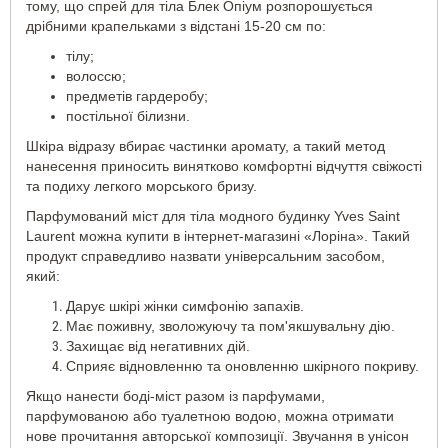
тому, що спрей для тіла Блек Опіум розпорошується
тіла
дрібними крапельками з відстані 15-20 см по:
парфумований
тілу;
волоссю;
предметів гардеробу;
постільної білизни.
Шкіра відразу вбирає частинки аромату, а такий метод
нанесення приносить винятково комфортні відчуття свіжості
та подиху легкого морського бризу.
Парфумований міст для тіла модного будинку Yves Saint
Laurent можна купити в інтернет-магазині «Лоріна». Такий
продукт справедливо назвати універсальним засобом,
який:
Дарує шкірі жінки симфонію запахів.
Має поживну, зволожуючу та пом'якшувальну дію.
Захищає від негативних дій.
Сприяє відновленню та оновленню шкірного покриву.
Якщо нанести боді-міст разом із парфумами,
парфумованою або туалетною водою, можна отримати
нове прочитання авторської композиції. Звучання в унісон