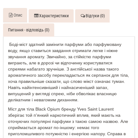
Opium
100
ML
Опис
Характеристики
Відгуки (0)
Парфумована
вода
Питання - відповідь (0)
жіноча
Yves
Боді-міст здатний замінити парфуми або парфумовану
Saint
воду, якщо ставиться завдання отримати легке і ніжне
Laurent
звучання аромату. Звичайно, за стійкістю парфуми
Black
виграють, але в дорозі чи відпочинку користуватися
Opium
спреями набагато зручніше. З англійської назва такого
Духи
ароматичного засобу перекладається як серпанок для тіла,
жіночі
хоча правильніше сказати, що слово мікст означає туман.
110
Навіть найінтенсивніший і найнасиченіший запах,
ML
Yves
випущений у вигляді спрею, ніби обволікає власницю
Saint
делікатним і невагомим диханням.
Laurent
Black
Міст для тіла Black Opium бренду Yves Saint Laurent
Opium
зберігає той п'янкий наркотичний вплив, який мають на
250
оточуючих популярні парфуми з такою самою назвою. Але
ML
сприймається аромат по-іншому: немає того
Міст
приголомшливого потужністю і енергією напору. Справа в
для