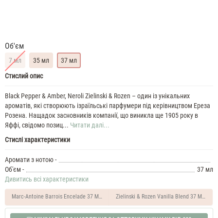
Об'єм
7 мл
35 мл
37 мл
Zielinski
Стислий опис
&
Rozen
Black Pepper & Amber, Neroli Zielinski & Rozen – один із унікальних
Black
ароматів, які створюють ізраїльські парфумери під керівництвом Ереза
Pepper,
Розена. Нащадок засновників компанії, що виникла ще 1905 року в
Amber,
Яффі, свідомо позиц...
Читати далі...
Neroli
Стислі характеристики
37
ML
Аромати з нотою -
Духи
Об'єм -
37 мл
масляні
Дивитись всі характеристики
унісекс
Zielinski
&
Marc-Antoine Barrois Encelade 37 ML Духи унісекс
Zielinski & Rozen Vanilla Blend 37 ML Дух
Rozen
Black