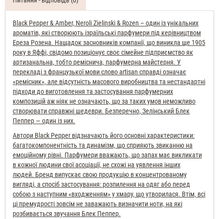
Питання - відповідь (0)
Black Pepper & Amber, Neroli Zielinski & Rozen – один із унікальних
ароматів, які створюють ізраїльські парфумери під керівництвом
Ереза Розена. Нащадок засновників компанії, що виникла ще 1905
року в Яффі, свідомо позиціонує своє сімейне підприємство як
артизанальна, тобто реміснича, парфумерна майстерня. У
перекладі з французької мови слово artisan справді означає
«ремісник», але відсутність масового виробництва та нестандартні
підходи до виготовлення та застосування парфумерних
композицій аж ніяк не означають, що за таких умов неможливо
створювати справжні шедеври. Безперечно, Зелінський Блек
Пеппер — один із них.
Автори Black Pepper відзначають його основні характеристики:
багатокомпонентність та динамізм, що сприяють звиканню на
емоційному рівні. Парфумери вважають, що запах має викликати
в кожної людини свої асоціації, не схожі на уявлення інших
людей.
Бренд випускає свою продукцію в концентрованому
вигляді, а спосіб застосування: розпилення на одяг або перед
собою з наступним «входженням» у хмару, що утворилася. Втім, всі
ці премудрості зовсім не заважають визначити ноти, на які
розбивається звучання Блек Пеппер.