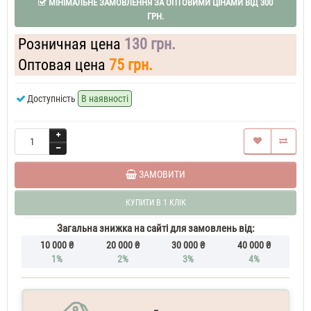
МІНІМАЛЬНЕ ЗАМОВЛЕННЯ ЗА ОПТОВИМИ ЦІНАМИ ВІД 300
Pepper,
ГРН.
Amber,
Neroli
Розничная цена
130 грн.
35
ML
Оптовая цена
75 грн.
Духи
унісекс
Zielinski
Доступність
В наявності
&
Rozen
Black
Pepper,
Amber,
Neroli
ЗАМОВИТИ
37
ML
КУПИТИ В 1 КЛІК
Духи
унісекс
Загальна знижка на сайті для замовлень від:
10 000 ₴
20 000 ₴
30 000 ₴
40 000 ₴
1%
2%
3%
4%