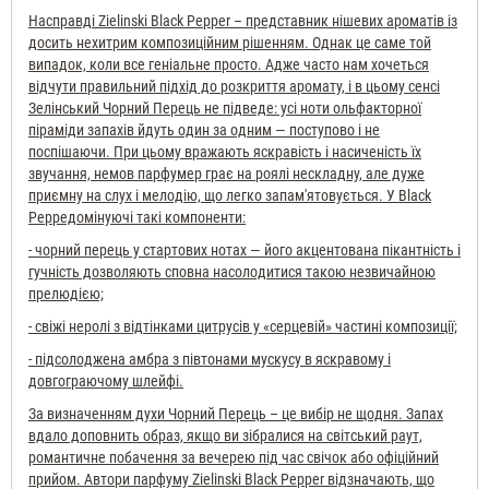
Насправді Zielinski Black Pepper – представник нішевих ароматів із
досить нехитрим композиційним рішенням. Однак це саме той
випадок, коли все геніальне просто. Адже часто нам хочеться
відчути правильний підхід до розкриття аромату, і в цьому сенсі
Зелінський Чорний Перець не підведе: усі ноти ольфакторної
піраміди запахів йдуть один за одним — поступово і не
поспішаючи. При цьому вражають яскравість і насиченість їх
звучання, немов парфумер грає на роялі нескладну, але дуже
приємну на слух і мелодію, що легко запам'ятовується.
У Black
Peppeдомінуючі такі компоненти:
- чорний перець у стартових нотах — його акцентована пікантність і
гучність дозволяють сповна насолодитися такою незвичайною
прелюдією;
- свіжі неролі з відтінками цитрусів у «серцевій» частині композиції;
- підсолоджена амбра з півтонами мускусу в яскравому і
довгограючому шлейфі.
За визначенням духи Чорний Перець – це вибір не щодня. Запах
вдало доповнить образ, якщо ви зібралися на світський раут,
романтичне побачення за вечерею під час свічок або офіційний
прийом. Автори парфуму Zielinski Black Pepper відзначають, що