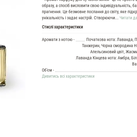
образу, а спосіб висловити свою індивідуальність, б
прагнення. Це безмовне послання до світу, яке під
унікальність і задає настрій. Створюючи...
Читати да
Стислі характеристики
Аромати з нотою -
Початкова нота: Лаванда, П
Танжерин, Чорна смородина Н
Апельсиновий цвіт, Жасм
Лаванда Кінцева нота: Амбра, Біл
Ва
Об'єм -
Дивитись всі характеристики