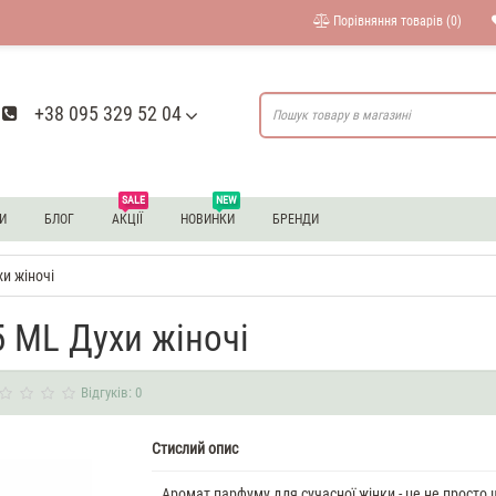
Порівняння товарів (0)
+38 095 329 52 04
SALE
NEW
И
БЛОГ
АКЦІЇ
НОВИНКИ
БРЕНДИ
хи жіночі
35 ML Духи жіночі
Відгуків: 0
Стислий опис
Аромат парфуму для сучасної жінки - це не просто 