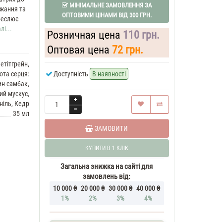
МІНІМАЛЬНЕ ЗАМОВЛЕННЯ ЗА
ажання та
ОПТОВИМИ ЦІНАМИ ВІД 300 ГРН.
креслює
лі...
Розничная цена
110 грн.
Оптовая цена
72 грн.
етітгрейн,
ота серця:
Доступність
В наявності
ин самбак,
ий мускус,
ніль, Кедр
35 мл
ЗАМОВИТИ
КУПИТИ В 1 КЛІК
Загальна знижка на сайті для
замовлень від:
10 000 ₴
20 000 ₴
30 000 ₴
40 000 ₴
1%
2%
3%
4%