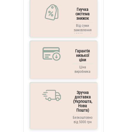
Гнучка
система
знижок
Від суми
замовлення
10000 грн. і
вище
Гарантія
низької
ціни
Ціна
виробника
Зручна
доставка
(Укрпошта,
Нова
Пошта)
Безкоштовно
від 5000 грн