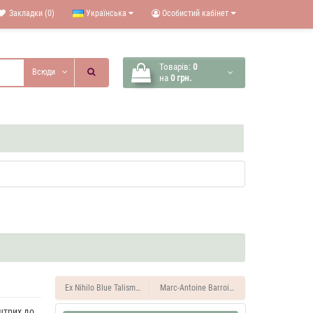
Закладки (0)
Українська
Особистий кабінет
Товарів:
0
Всюди
на
0 грн.
Ex Nihilo Blue Talisman 35 ML Духи унісекс
Marc-Antoine Barrois Tilia 35 ML Духи уніс
штрих до