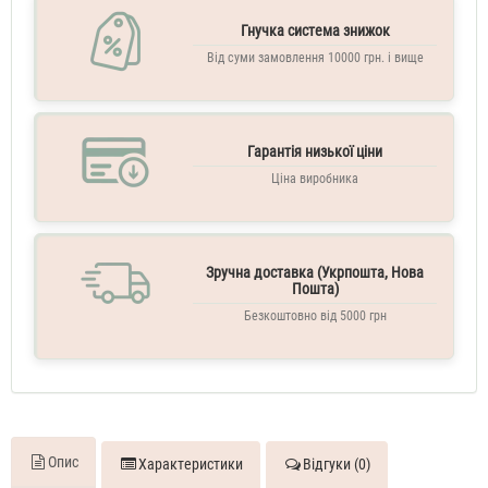
Saint
Laurent
Гнучка система знижок
Black
Від суми замовлення 10000 грн. і вище
Opium
Exotic
Illusion
60
Гарантія низької ціни
ML
Парфум
Ціна виробника
жіночий
Yves
Saint
Laurent
Зручна доставка (Укрпошта, Нова
Black
Пошта)
Opium
Безкоштовно від 5000 грн
Exotic
Illusion
70
ML
Опис
Характеристики
Відгуки (0)