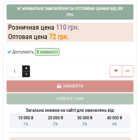
Illusion
МІНІМАЛЬНЕ ЗАМОВЛЕННЯ ЗА ОПТОВИМИ ЦІНАМИ ВІД 300
35
ГРН.
ML
Yves
Saint
Розничная цена
110 грн.
Laurent
Black
Оптовая цена
72 грн.
Opium
Exotic
Доступність
В наявності
Illusion
37
ML
Yves
Saint
Laurent
Black
ЗАМОВИТИ
Opium
Exotic
КУПИТИ В 1 КЛІК
Illusion
50
Загальна знижка на сайті для замовлень від:
ML
10 000 ₴
20 000 ₴
30 000 ₴
40 000 ₴
Духи
1%
2%
3%
4%
жіночі
Yves