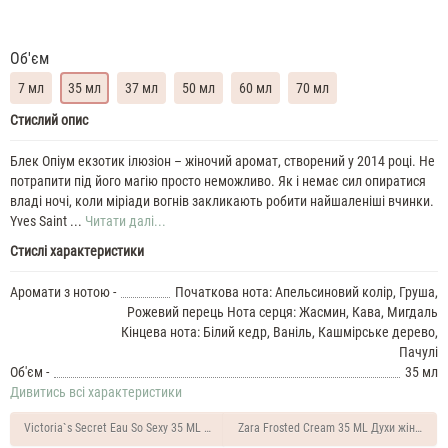
Об'єм
7 мл
35 мл
37 мл
50 мл
60 мл
70 мл
Yves
Стислий опис
Saint
Laurent
Блек Опіум екзотик ілюзіон – жіночий аромат, створений у 2014 році. Не
Black
потрапити під його магію просто неможливо. Як і немає сил опиратися
Opium
владі ночі, коли міріади вогнів закликають робити найшаленіші вчинки.
Exotic
Yves Saint ...
Читати далі...
Illusion
Стислі характеристики
Духи
жіночі
Аромати з нотою -
Початкова нота: Апельсиновий колір, Груша,
масляні
Рожевий перець Нота серця: Жасмин, Кава, Мигдаль
7
Кінцева нота: Білий кедр, Ваніль, Кашмірське дерево,
ML
Yves
Пачулі
Saint
Об'єм -
35 мл
Laurent
Дивитись всі характеристики
Black
Opium
Victoria`s Secret Eau So Sexy 35 ML Духи жіночі
Zara Frosted Cream 35 ML Духи жіночі
Exotic