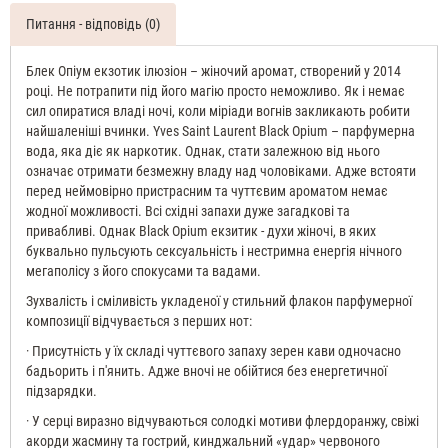
Питання - відповідь (0)
Блек Опіум екзотик ілюзіон – жіночий аромат, створений у 2014
році. Не потрапити під його магію просто неможливо. Як і немає
сил опиратися владі ночі, коли міріади вогнів закликають робити
найшаленіші вчинки. Yves Saint Laurent Black Opium – парфумерна
вода, яка діє як наркотик. Однак, стати залежною від нього
означає отримати безмежну владу над чоловіками. Адже встояти
перед неймовірно пристрасним та чуттєвим ароматом немає
жодної можливості. Всі східні запахи дуже загадкові та
привабливі. Однак Black Opium екзитик - духи жіночі, в яких
буквально пульсують сексуальність і нестримна енергія нічного
мегаполісу з його спокусами та вадами.
Зухвалість і сміливість укладеної у стильний флакон парфумерної
композиції відчувається з перших нот:
· Присутність у їх складі чуттєвого запаху зерен кави одночасно
бадьорить і п'янить. Адже вночі не обійтися без енергетичної
підзарядки.
· У серці виразно відчуваються солодкі мотиви флердоранжу, свіжі
акорди жасмину та гострий, кинджальний «удар» червоного