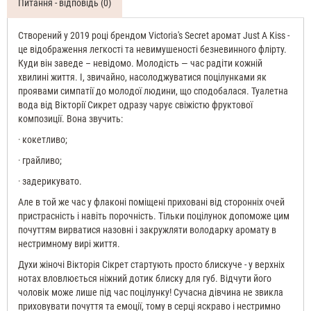
Питання - відповідь (0)
Створений у 2019 році брендом Victoria's Secret аромат Just A Kiss -
це відображення легкості та невимушеності безневинного флірту.
Куди він заведе – невідомо. Молодість — час радіти кожній
хвилині життя. І, звичайно, насолоджуватися поцілунками як
проявами симпатії до молодої людини, що сподобалася. Туалетна
вода від Вікторії Сикрет одразу чарує свіжістю фруктової
композиції. Вона звучить:
· кокетливо;
· грайливо;
· задерикувато.
Але в той же час у флаконі поміщені приховані від сторонніх очей
пристрасність і навіть порочність. Тільки поцілунок допоможе цим
почуттям вирватися назовні і закружляти володарку аромату в
нестримному вирі життя.
Духи жіночі Вікторія Сікрет стартують просто блискуче - у верхніх
нотах вловлюється ніжний дотик блиску для губ. Відчути його
чоловік може лише під час поцілунку! Сучасна дівчина не звикла
приховувати почуття та емоції, тому в серці яскраво і нестримно