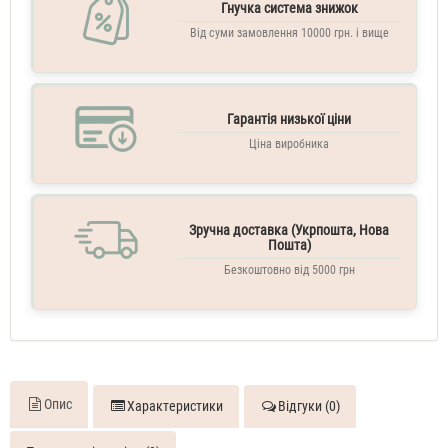
70
Гнучка система знижок
ML
Від суми замовлення 10000 грн. і вище
Духи
жіночі
Victoria`s
Secret
Just
Гарантія низької ціни
A
Kiss
Ціна виробника
110
ML
Духи
жіночі
Victoria`s
Зручна доставка (Укрпошта, Нова
Secret
Пошта)
Just
Безкоштовно від 5000 грн
A
Kiss
250
ML
Міст
для
тіла
Опис
Характеристики
Відгуки (0)
парфумований