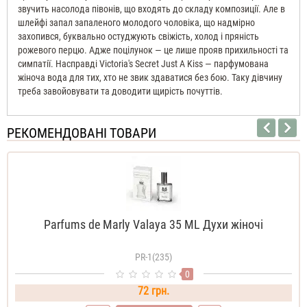
звучить насолода півонів, що входять до складу композиції. Але в
шлейфі запал запаленого молодого чоловіка, що надмірно
захопився, буквально остуджують свіжість, холод і пряність
рожевого перцю. Адже поцілунок — це лише прояв прихильності та
симпатії. Насправді Victoria's Secret Just A Kiss — парфумована
жіноча вода для тих, хто не звик здаватися без бою. Таку дівчину
треба завойовувати та доводити щирість почуттів.
РЕКОМЕНДОВАНІ ТОВАРИ
Parfums de Marly Valaya 35 ML Духи жіночі
PR-1(235)
0
72 грн.