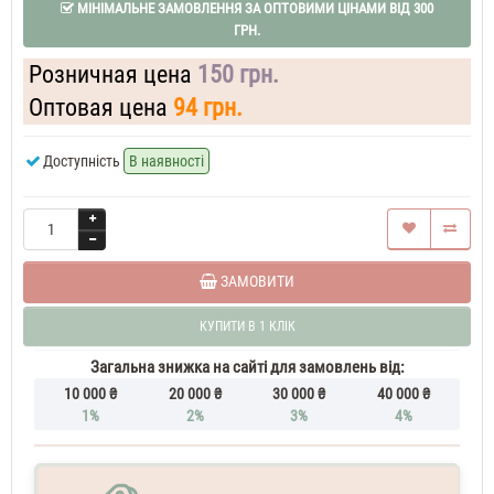
МІНІМАЛЬНЕ ЗАМОВЛЕННЯ ЗА ОПТОВИМИ ЦІНАМИ ВІД 300
Духи
ГРН.
жіночі
Victoria`s
Secret
Розничная цена
150 грн.
Just
A
Оптовая цена
94 грн.
Kiss
37
Доступність
В наявності
ML
Духи
жіночі
Victoria`s
Secret
Just
A
ЗАМОВИТИ
Kiss
50
КУПИТИ В 1 КЛІК
ML
Духи
Загальна знижка на сайті для замовлень від:
жіночі
Victoria`s
10 000 ₴
20 000 ₴
30 000 ₴
40 000 ₴
Secret
1%
2%
3%
4%
Just
A
Kiss