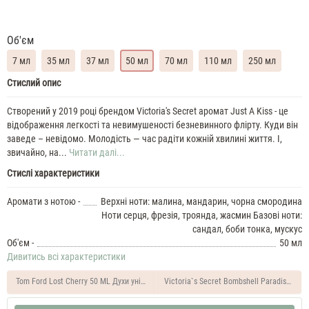
Об'єм
7 мл
35 мл
37 мл
50 мл
70 мл
110 мл
250 мл
Victoria`s
Стислий опис
Secret
Just
Створений у 2019 році брендом Victoria's Secret аромат Just A Kiss - це
A
відображення легкості та невимушеності безневинного флірту. Куди він
Kiss
заведе – невідомо. Молодість — час радіти кожній хвилині життя. І,
Духи
звичайно, на...
Читати далі...
жіночі
Стислі характеристики
масляні
7
Аромати з нотою -
Верхні ноти: малина, мандарин, чорна смородина
ML
Ноти серця, фрезія, троянда, жасмин Базові ноти:
Victoria`s
сандал, боби тонка, мускус
Secret
Об'єм -
50 мл
Just
Дивитись всі характеристики
A
Kiss
Tom Ford Lost Cherry 50 ML Духи унісекс
Victoria`s Secret Bombshell Paradise 50 
35
ML