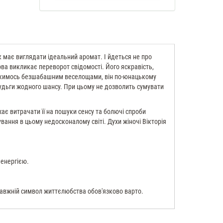
як має виглядати ідеальний аромат. І йдеться не про
слова викликає переворот свідомості. Його яскравість,
є якимось безшабашним веселощами, він по-юнацькому
 нудьги жодного шансу. При цьому не дозволить сумувати
жає витрачати її на пошуки сенсу та болючі спроби
ування в цьому недосконалому світі. Духи жіночі Вікторія
 енергією.
справжній символ життєлюбства обов'язково варто.