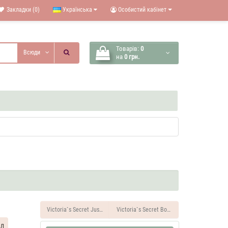
Закладки (0)
Українська
Особистий кабінет
Товарів:
0
Всюди
на
0 грн.
Victoria`s Secret Just A Kiss 35 ML Духи жіночі
Victoria`s Secret Bombshell Wild Flowers 3
мл