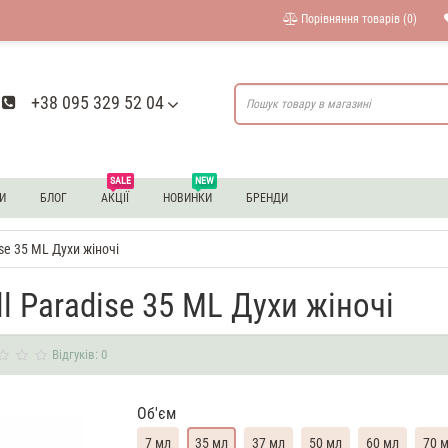
Порівняння товарів (0)
+38 095 329 52 04
SALE
NEW
И
БЛОГ
АКЦІЇ
НОВИНКИ
БРЕНДИ
ise 35 ML Духи жіночі
ll Paradise 35 ML Духи жіночі
Відгуків: 0
Об'єм
7 мл
35 мл
37 мл
50 мл
60 мл
70 