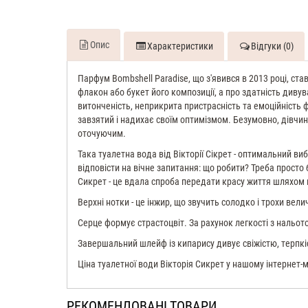
Опис
Характеристики
Відгуки (0)
Парфум Bombshell Paradise, що з'явився в 2013 році, ста
флакон або букет його композиції, а про здатність дивува
витонченість, неприкрита пристрасність та емоційніст
завзятий і надихає своїм оптимізмом. Безумовно, дівчин
оточуючим.
Така туалетна вода від Вікторії Сікрет - оптимальний ви
відповісти на вічне запитання: що робити? Треба просто 
Сикрет - це вдала спроба передати красу життя шляхом н
Верхні нотки - це інжир, що звучить солодко і трохи вели
Серце формує страстоцвіт. За рахунок легкості з нальо
Завершальний шлейф із кипарису дивує свіжістю, терпкі
Ціна туалетної води Вікторія Сикрет у нашому інтернет-
РЕКОМЕНДОВАНІ ТОВАРИ