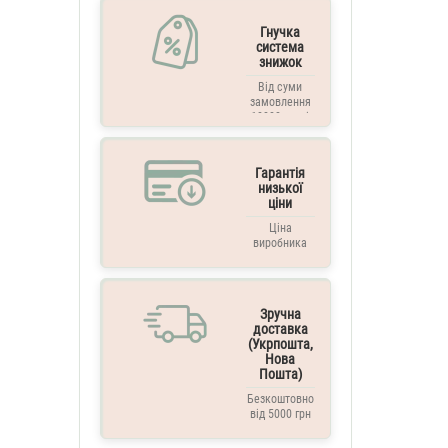
Гнучка
система
знижок
Від суми
замовлення
10000 грн. і
вище
Гарантія
низької
ціни
Ціна
виробника
Зручна
доставка
(Укрпошта,
Нова
Пошта)
Безкоштовно
від 5000 грн