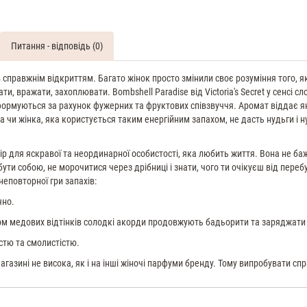
ML
Духи
жіночі
Victoria`s
Питання - відповідь (0)
Secret
Bombshell
Paradise
в справжнім відкриттям. Багато жінок просто змінили своє розуміння того, 
110
ти, вражати, захоплювати. Bombshell Paradise від Victoria's Secret у сенсі 
ML
ь формуються за рахунок фужерних та фруктових співзвуччя. Аромат відда
Духи
а чи жінка, яка користується таким енергійним запахом, не дасть нудьги і
жіночі
Victoria`s
Secret
бір для яскравої та неординарної особистості, яка любить життя. Вона не ба
Bombshell
бути собою, не морочитися через дрібниці і знати, чого ти очікуєш від переб
Paradise
еповторної гри запахів:
250
ML
чно.
Міст
том медових відтінків солодкі акорди продовжують бадьорити та заряджати
для
тіла
стю та смолистістю.
парфумований
магазині не висока, як і на інші жіночі парфуми бренду. Тому випробувати 