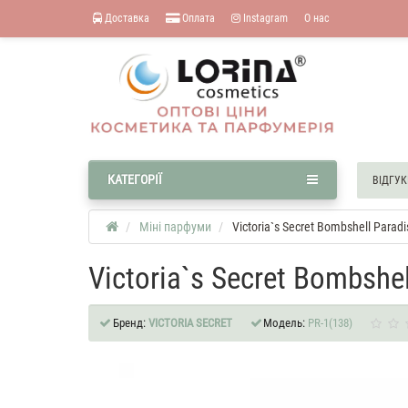
Доставка
Оплата
Instagram
О нас
КАТЕГОРІЇ
ВІДГУК
Міні парфуми
Victoria`s Secret Bombshell Parad
Victoria`s Secret Bombshe
Бренд:
VICTORIA SECRET
Модель:
PR-1(138)