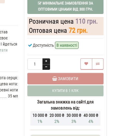
МІНІМАЛЬНЕ ЗАМОВЛЕННЯ ЗА
ОПТОВИМИ ЦІНАМИ ВІД 300 ГРН.
Розничная цена
110 грн.
Оптовая цена
72 грн.
 став
 своє
 І йдеться
Доступність
В наявності
тати
ота серця:
ЗАМОВИТИ
цева нота:
ревні ноти
КУПИТИ В 1 КЛІК
35 мл
Загальна знижка на сайті для
замовлень від:
10 000 ₴
20 000 ₴
30 000 ₴
40 000 ₴
1%
2%
3%
4%