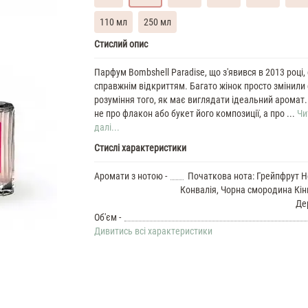
110 мл
250 мл
Victoria`s
Стислий опис
Secret
Bombshell
Парфум Bombshell Paradise, що з'явився в 2013 році,
Paradise
справжнім відкриттям. Багато жінок просто змінили
Духи
розуміння того, як має виглядати ідеальний аромат.
жіночі
не про флакон або букет його композиції, а про ...
Чи
масляні
далі...
7
Стислі характеристики
ML
Victoria`s
Secret
Аромати з нотою -
Початкова нота: Грейпфрут Н
Bombshell
Конвалія, Чорна смородина Кін
Paradise
Де
35
Об'єм -
ML
Дивитись всі характеристики
Духи
жіночі
Victoria`s
Secret
Bombshell
Paradise
37