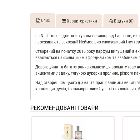
Опис
Характеристики
Відгуки (0)
La Nuit Tresor - довгоочікувана новинка від Lancome, в
переживають закохані! Неймовірно спокусливий і чуттєвий
Створений на початку 2015 року парфум випущений в ек
вважається найсильнішим афродизіаком та звабливим 
Дорогоцінна та багатогранна композиція аромату грає но
акцентами ладану, тягучою цукерки пролине, різкого пач
Над створенням цього діаманта працювали знамениті пар
крапля цих духів, і запаморочливий успіх і поклоніння то
РЕКОМЕНДОВАНІ ТОВАРИ