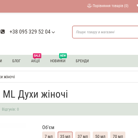
Порівняння товарів (0)
+38 095 329 52 04
SALE
NEW
И
БЛОГ
АКЦІЇ
НОВИНКИ
БРЕНДИ
и жіночі
5 ML Духи жіночі
Відгуків: 0
Об'єм
7 мл
35 мл
37 мл
50 мл
70 мл