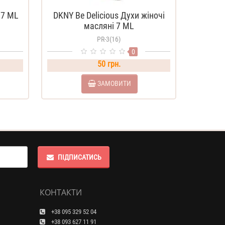
37 ML
DKNY Be Delicious Духи жіночі
масляні 7 ML
PR-3(16)
0
50 грн.
ЗАМОВИТИ
ПІДПИСАТИСЬ
КОНТАКТИ
+38 095 329 52 04
+38 093 627 11 91