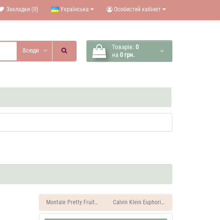
Закладки (0)
Українська
Особистий кабінет
Товарів:
0
Всюди
на
0 грн.
Montale Pretty Fruity 35 ML Духи унісекс
Calvin Klein Euphoria 35 ML Духи чоловічі