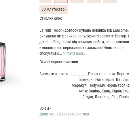
70 мл (тестер)
Lancome
Стислий опис
La
Nuit
La Nuit Tresor - довгоочікувана новинка від Lancome,
Tresor
випущена як фланкер популярного аромату Трезор. 
Духи
до нічної подорожі під зоряним небом, він натхненн
жіночі
емоціями, які переживають закохані! Неймовірно
масляні
спокусливи...
Читати далі...
7
Стислі характеристики
ML
Lancome
La
Аромати з нотою -
Початкова нота: Бергам
Nuit
Танжерин Нота серця: Ванільн
Tresor
Маракуя, Полуниця, Чорна троян
35
нота: Ваніль, Кава, Карамель
ML
Ладан, Лакриця, Лічі, Папір
Духи
жіночі
Lancome
Об'єм -
La
Дивитись всі характеристики
Nuit
Tresor
37