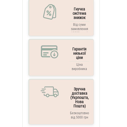
Гнучка
система
знижок
Від суми
замовлення
10000 грн. і
вище
Гарантія
низької
ціни
Ціна
виробника
Зручна
доставка
(Укрпошта,
Нова
Пошта)
Безкоштовно
від 5000 грн