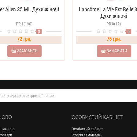
er Alien 35 ML Духи жіночі
Lancôme La Vie Est Belle 
Духи жіночі
PR-1(190)
PR-8(12)
0
0
72 грн.
75 грн.
ЗАМОВИТИ
ЗАМОВИТИ
КОВО
ОСОБИСТИЙ КАБІНЕТ
 знижкою
Особистий кабінет
 товари
Історія замовлень