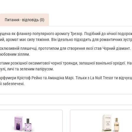
70
ML
Духи
Питання - відповідь (0)
жіночі
тестер
ипущена як фланкер популярного аромату Трезор. Подібний до нічної подорож
, аромат має силу тяжіння. Він ідеально підходить для романтичних зустріче
склюзивній пляшечці, прототипом для створення якої став Чорний діамант.
любовним зіллям.
тами розкішної оксамитової чорної троянди, запашної ванільної орхідеї. Н
улі, личі та зеленим папірусом.
фумери Крістоф Рейно та Амандіна Марі. Тільки з La Nuit Tresor ти відчує
бі забезпечені.