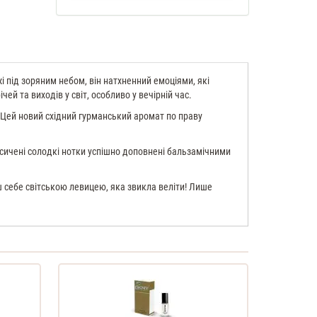
і під зоряним небом, він натхненний емоціями, які
й та виходів у світ, особливо у вечірній час.
 Цей новий східний гурманський аромат по праву
асичені солодкі нотки успішно доповнені бальзамічними
ш себе світською левицею, яка звикла веліти! Лише