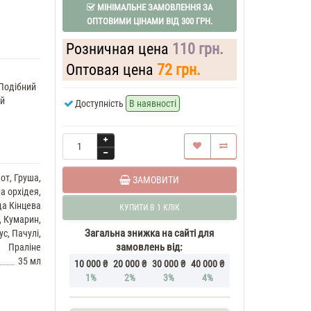
МІНІМАЛЬНЕ ЗАМОВЛЕННЯ ЗА
ОПТОВИМИ ЦІНАМИ ВІД 300 ГРН.
Розничная цена
110 грн.
Оптовая цена
72 грн.
Подібний
ий
Доступність
В наявності
от, Груша,
ЗАМОВИТИ
а орхідея,
да Кінцева
КУПИТИ В 1 КЛІК
, Кумарин,
Загальна знижка на сайті для
ус, Пачулі,
замовлень від:
Праліне
35 мл
10 000 ₴
20 000 ₴
30 000 ₴
40 000 ₴
1%
2%
3%
4%