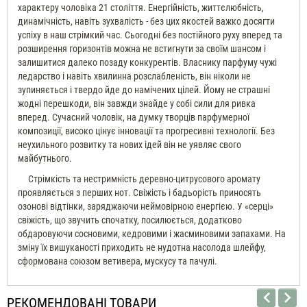
характеру чоловіка 21 століття. Енергійність, життєлюбність,
динамічність, навіть зухвалість - без цих якостей важко досягти
успіху в наш стрімкий час. Сьогодні без постійного руху вперед та
розширення горизонтів можна не встигнути за своїм шансом і
залишитися далеко позаду конкурентів. Власнику парфуму чужі
ледарство і навіть хвилинна розслабленість, він ніколи не
зупиняється і твердо йде до намічених цілей. Йому не страшні
жодні перешкоди, він завжди знайде у собі сили для ривка
вперед. Сучасний чоловік, на думку творців парфумерної
композиції, високо цінує інновації та прогресивні технології. Без
неухильного розвитку та нових ідей він не уявляє свого
майбутнього.
Стрімкість та нестримність деревно-цитрусового аромату
проявляється з перших нот. Свіжість і бадьорість приносять
озонові відтінки, заряджаючи неймовірною енергією. У «серці»
свіжість, що звучить спочатку, посилюється, додатково
обдаровуючи сосновими, кедровими і жасминовими запахами. На
зміну їх вишуканості приходить не нудотна насолода шлейфу,
сформована союзом ветивера, мускусу та пачулі.
РЕКОМЕНДОВАНІ ТОВАРИ