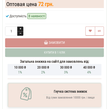
70
Оптовая цена
72 грн.
ML
Духи
Доступність
В наявності
чоловічі
тестер
Armand
Basi
In
Blue
Духи
ЗАМОВИТИ
чоловічі
тестер
КУПИТИ В 1 КЛІК
100
ML
Загальна знижка на сайті для замовлень від:
10 000 ₴
20 000 ₴
30 000 ₴
40 000 ₴
1%
2%
3%
4%
Гнучка система знижок
Від суми замовлення 10000 грн. і вище