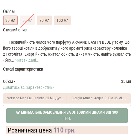
Об'єм
35 мл
50 мл
70 мл
100 мл
Armand
Стислий опис
Basi
In
Незвичайність чоловічого парфуму ARMAND BASI IN BLUE у тому, що
Blue
його творці хотіли відобразити у його ароматі риси характеру чоловіка
35
21 століття. Енергійність, життєлюбність, динамічність, навіть зухвалість
ML
- без...
Читати далі...
Духи
Стислі характеристики
чоловічі
Armand
Basi
Об'єм -
35 мл
In
Дивитись всі характеристики
Blue
Духи
Versace Man Eau Fraiche 35 ML Духи чоловічі
Giorgio Armani Acqua Di Gio 35 ML Духи ч
чоловічі
50
МІНІМАЛЬНЕ ЗАМОВЛЕННЯ ЗА ОПТОВИМИ ЦІНАМИ ВІД 300
ML
Armand
ГРН.
Basi
In
Розничная цена
110 грн.
Blue