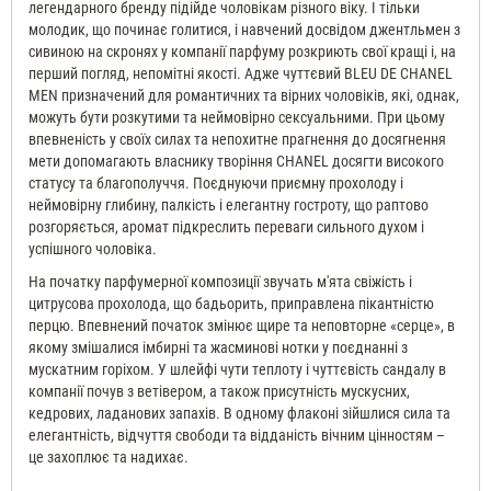
легендарного бренду підійде чоловікам різного віку. І тільки
Blue
молодик, що починає голитися, і навчений досвідом джентльмен з
De
сивиною на скронях у компанії парфуму розкриють свої кращі і, на
Chanel
перший погляд, непомітні якості. Адже чуттєвий BLEU DE CHANEL
Туалетна
MEN призначений для романтичних та вірних чоловіків, які, однак,
вода
можуть бути розкутими та неймовірно сексуальними. При цьому
чоловіча
впевненість у своїх силах та непохитне прагнення до досягнення
100
мети допомагають власнику творіння CHANEL досягти високого
ML
статусу та благополуччя. Поєднуючи приємну прохолоду і
неймовірну глибину, палкість і елегантну гостроту, що раптово
розгоряється, аромат підкреслить переваги сильного духом і
успішного чоловіка.
На початку парфумерної композиції звучать м'ята свіжість і
цитрусова прохолода, що бадьорить, приправлена ​​пікантністю
перцю. Впевнений початок змінює щире та неповторне «серце», в
якому змішалися імбирні та жасминові нотки у поєднанні з
мускатним горіхом. У шлейфі чути теплоту і чуттєвість сандалу в
компанії почув з ветівером, а також присутність мускусних,
кедрових, ладанових запахів. В одному флаконі зійшлися сила та
елегантність, відчуття свободи та відданість вічним цінностям –
це захоплює та надихає.