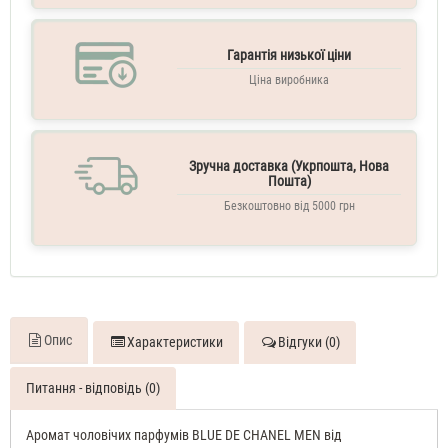
de
Chanel
Гарантія низької ціни
70
ML
Ціна виробника
Духи
чоловічі
тестер
Chanel
Blue
Зручна доставка (Укрпошта, Нова
De
Пошта)
Chanel
Безкоштовно від 5000 грн
100
ML
Парфуми
чоловічі
Chanel
Blue
De
Chanel
Опис
Характеристики
Відгуки (0)
Духи
чоловічі
Питання - відповідь (0)
тестер
100
Аромат чоловічих парфумів BLUE DE CHANEL MEN від
ML
Chanel