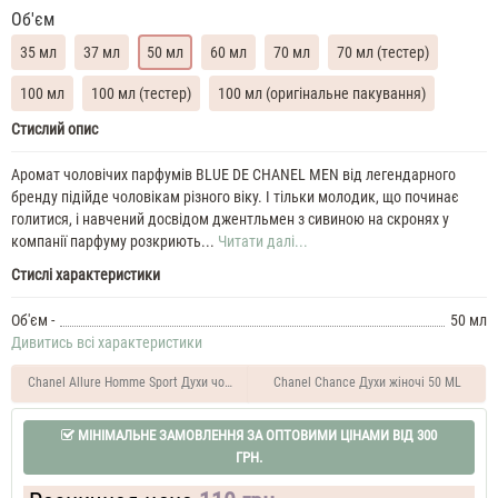
Об'єм
35 мл
37 мл
50 мл
60 мл
70 мл
70 мл (тестер)
100 мл
100 мл (тестер)
100 мл (оригінальне пакування)
Chanel
Стислий опис
Blue
De
Аромат чоловічих парфумів BLUE DE CHANEL MEN від легендарного
Chanel
бренду підійде чоловікам різного віку. І тільки молодик, що починає
35
голитися, і навчений досвідом джентльмен з сивиною на скронях у
ML
компанії парфуму розкриють...
Читати далі...
Духи
Стислі характеристики
чоловічі
Chanel
Об'єм -
50 мл
Bleu
Дивитись всі характеристики
de
Chanel
Chanel Allure Homme Sport Духи чоловічі 50 ML
Chanel Chance Духи жіночі 50 ML
37
ML
МІНІМАЛЬНЕ ЗАМОВЛЕННЯ ЗА ОПТОВИМИ ЦІНАМИ ВІД 300
Духи
ГРН.
чоловічі
Chanel
Blue