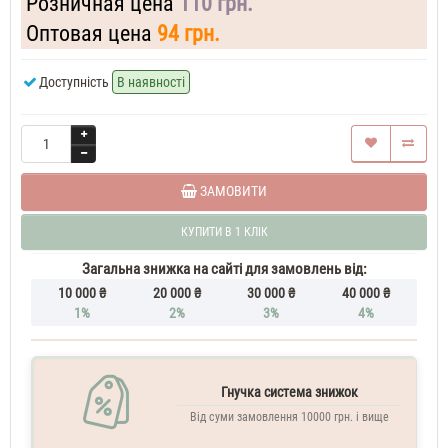
Розничная цена
110 грн.
De
Chanel
Оптовая цена
94 грн.
Духи
чоловічі
Доступність
В наявності
50
ML
Chanel
Blue
De
Chanel
60
ЗАМОВИТИ
ML
Парфюм
КУПИТИ В 1 КЛІК
чоловічий
Chanel
Загальна знижка на сайті для замовлень від:
Bleu
10 000 ₴
20 000 ₴
30 000 ₴
40 000 ₴
de
1%
2%
3%
4%
Chanel
70
ML
Духи
Гнучка система знижок
чоловічі
Від суми замовлення 10000 грн. і вище
Chanel
Bleu