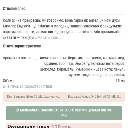
Стислий опис
Коли жінка прекрасна, ми говоримо: вона гарна як ангел. Жіночі духи
Мюглер Енджел - це втілене в мелодиці запахів уявлення французьких
парфумерів про те, як має виглядати ідеальна жінка. Або правильніше
сказати — пахнути...
Читати далі...
Стислі характеристики
Аромати з нотою -
початкова нота: бергамот, полуниця, жасмин, мед,
орхідея, троянда, Dewberry, геліонал нота серця:
шоколад, карамель, кумарин кінцева нота: пачулі,
мускус, сандалове дерево, ваніль
Об'єм -
35 мл
Дивитись всі характеристики
Dior Sauvage Elixir 35 ML Духи чоловічі
Baccarat Rouge 540 Extrait 35 ML Духи ун
МІНІМАЛЬНЕ ЗАМОВЛЕННЯ ЗА ОПТОВИМИ ЦІНАМИ ВІД 300
ГРН.
Розничная цена
110 грн.