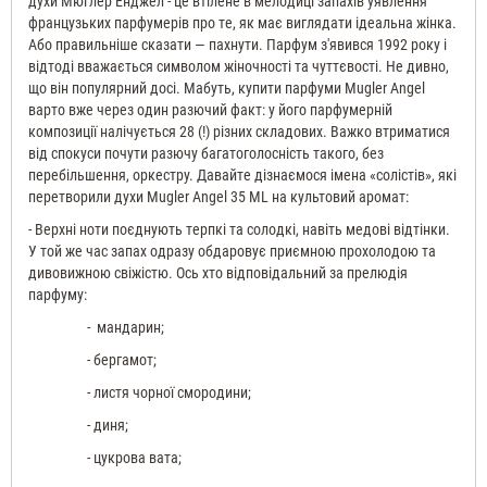
духи Мюглер Енджел - це втілене в мелодиці запахів уявлення
французьких парфумерів про те, як має виглядати ідеальна жінка.
Або правильніше сказати — пахнути. Парфум з'явився 1992 року і
відтоді вважається символом жіночності та чуттєвості. Не дивно,
що він популярний досі. Мабуть, купити парфуми Mugler Angel
варто вже через один разючий факт: у його парфумерній
композиції налічується 28 (!) різних складових. Важко втриматися
від спокуси почути разючу багатоголосність такого, без
перебільшення, оркестру. Давайте дізнаємося імена «солістів», які
перетворили духи Mugler Angel 35 ML на культовий аромат:
- Верхні ноти поєднують терпкі та солодкі, навіть медові відтінки.
У той же час запах одразу обдаровує приємною прохолодою та
дивовижною свіжістю. Ось хто відповідальний за прелюдія
парфуму:
- мандарин;
- бергамот;
- листя чорної смородини;
- диня;
- цукрова вата;