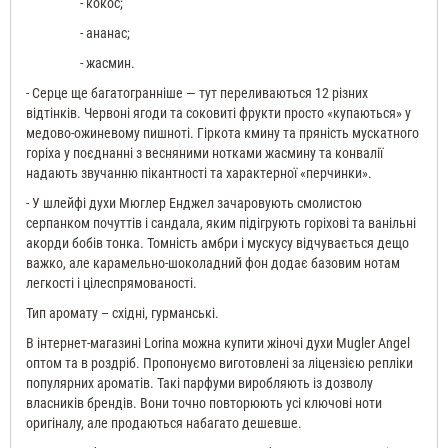
- кокос;
- ананас;
- жасмин.
- Серце ще багатогранніше — тут переливаються 12 різних
відтінків. Червоні ягоди та соковиті фрукти просто «купаються» у
медово-ожиневому пишноті. Гіркота кмину та пряність мускатного
горіха у поєднанні з весняними нотками жасмину та конвалії
надають звучанню пікантності та характерної «перчинки».
- У шлейфі духи Мюглер Енджел зачаровують смолистою
серпанком почуттів і сандала, яким підігрують горіхові та ванільні
акорди бобів тонка. Томність амбри і мускусу відчувається дещо
важко, але карамельно-шоколадний фон додає базовим нотам
легкості і цілеспрямованості.
Тип аромату – східні, гурманські.
В інтернет-магазині Lorina можна купити жіночі духи Mugler Angel
оптом та в роздріб. Пропонуємо виготовлені за ліцензією репліки
популярних ароматів. Такі парфуми виробляють із дозволу
власників брендів. Вони точно повторюють усі ключові ноти
оригіналу, але продаються набагато дешевше.