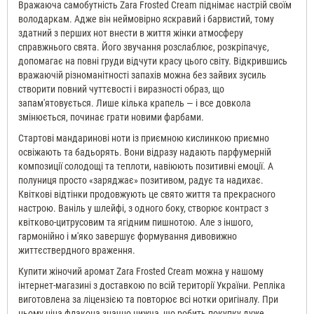
Вражаюча самобутність Zara Frosted Cream піднімає настрій своїм
володаркам. Адже він неймовірно яскравий і барвистий, тому
здатний з перших нот внести в життя жінки атмосферу
справжнього свята. Його звучання розслаблює, розкріпачує,
допомагає на повні груди відчути красу цього світу. Відкрившись
вражаючій різноманітності запахів можна без зайвих зусиль
створити повний чуттєвості і виразності образ, що
запам'ятовується. Лише кілька крапель — і все довкола
змінюється, починає грати новими фарбами.
Стартові мандаринові ноти із приємною кислинкою приємно
освіжають та бадьорять. Вони відразу надають парфумерній
композиції солодощі та теплоти, навіюють позитивні емоції. А
полуниця просто «заряджає» позитивом, радує та надихає.
Квіткові відтінки продовжують це свято життя та прекрасного
настрою. Ваніль у шлейфі, з одного боку, створює контраст з
квітково-цитрусовим та ягідним пишнотою. Але з іншого,
гармонійно і м'яко завершує формування дивовижно
життєствердного враження.
Купити жіночий аромат Zara Frosted Cream можна у нашому
інтернет-магазині з доставкою по всій території України. Репліка
виготовлена ​​за ліцензією та повторює всі нотки оригіналу. При
цьому ціна флакона значно нижча, що робить покупку дуже