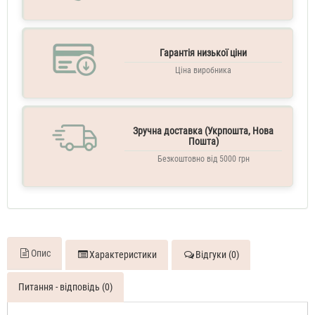
Frosted
Cream
110
Гарантія низької ціни
ML
Духи
Ціна виробника
жіночі
Zara
Frosted
Cream
250
Зручна доставка (Укрпошта, Нова
ML
Пошта)
Міст
Безкоштовно від 5000 грн
для
тіла
парфумований
Опис
Характеристики
Відгуки (0)
Питання - відповідь (0)