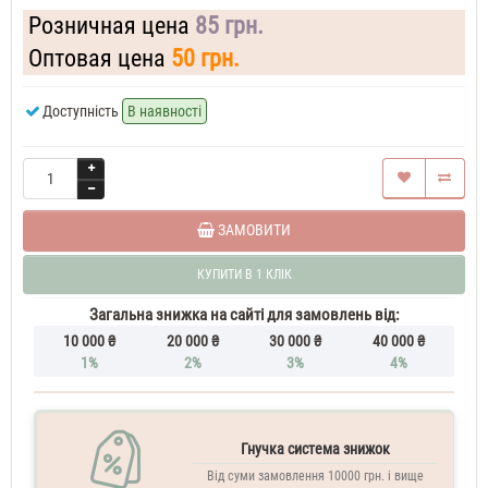
Cream
Розничная цена
85 грн.
37
ML
Оптовая цена
50 грн.
Духи
жіночі
Zara
Доступність
В наявності
Frosted
Cream
50
ML
Духи
жіночі
Zara
ЗАМОВИТИ
Frosted
Cream
КУПИТИ В 1 КЛІК
60
ML
Загальна знижка на сайті для замовлень від:
Парфум
10 000 ₴
20 000 ₴
30 000 ₴
40 000 ₴
жіночий
Zara
1%
2%
3%
4%
Frosted
Cream
70
ML
Гнучка система знижок
Духи
Від суми замовлення 10000 грн. і вище
жіночі
Zara