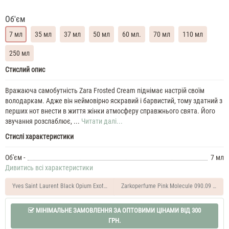
Об'єм
7 мл
35 мл
37 мл
50 мл
60 мл.
70 мл
110 мл
250 мл
Zara
Стислий опис
Frosted
Cream
Вражаюча самобутність Zara Frosted Cream піднімає настрій своїм
Духи
володаркам. Адже він неймовірно яскравий і барвистий, тому здатний з
жіночі
перших нот внести в життя жінки атмосферу справжнього свята. Його
масляні
звучання розслаблює, ...
Читати далі...
7
Стислі характеристики
ML
Zara
Об'єм -
7 мл
Frosted
Дивитись всі характеристики
Cream
35
Yves Saint Laurent Black Opium Exotic Illusion Духи жіночі масляні 7 ML
Zarkoperfume Pink Molecule 090.09 Духи 
ML
Духи
МІНІМАЛЬНЕ ЗАМОВЛЕННЯ ЗА ОПТОВИМИ ЦІНАМИ ВІД 300
жіночі
Zara
ГРН.
Frosted