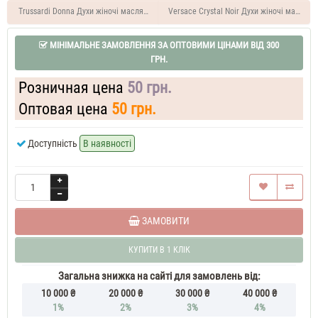
37
Trussardi Donna Духи жіночі масляні 7 ML
Versace Crystal Noir Духи жіночі масляні
ML
Духи
МІНІМАЛЬНЕ ЗАМОВЛЕННЯ ЗА ОПТОВИМИ ЦІНАМИ ВІД 300
жіночі
ГРН.
Versace
Bright
Розничная цена
50 грн.
Crystal
Духи
Оптовая цена
50 грн.
жіночі
50
Доступність
В наявності
ML
Versace
Bright
Crystal
60
ML
Парфюм
ЗАМОВИТИ
жіночий
Versace
Bright
КУПИТИ В 1 КЛІК
Crystal
70
Загальна знижка на сайті для замовлень від:
ML
10 000 ₴
20 000 ₴
30 000 ₴
40 000 ₴
Духи
1%
2%
3%
4%
жіночі