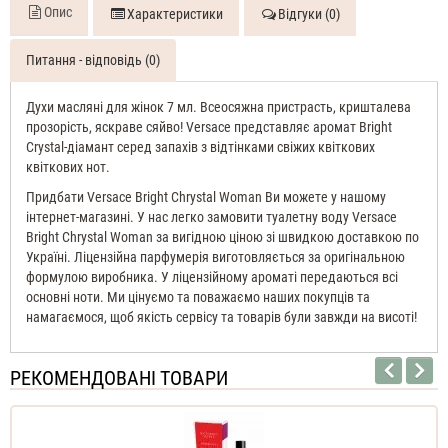
тіла
Опис
Характеристики
Відгуки (0)
парфумований
Питання - відповідь (0)
Духи масляні для жінок 7 мл. Всеосяжна пристрасть, кришталева
прозорість, яскраве сяйво! Versace представляє аромат Bright
Crystal-діамант серед запахів з відтінками свіжих квіткових
квіткових нот.
Придбати Versace Bright Chrystal Woman Ви можете у нашому
інтернет-магазині. У нас легко замовити туалетну воду Versace
Bright Chrystal Woman за вигідною ціною зі швидкою доставкою по
Україні. Ліцензійна парфумерія виготовляється за оригінальною
формулою виробника. У ліцензійному ароматі передаються всі
основні ноти. Ми цінуємо та поважаємо наших покупців та
намагаємося, щоб якість сервісу та товарів були завжди на висоті!
РЕКОМЕНДОВАНІ ТОВАРИ