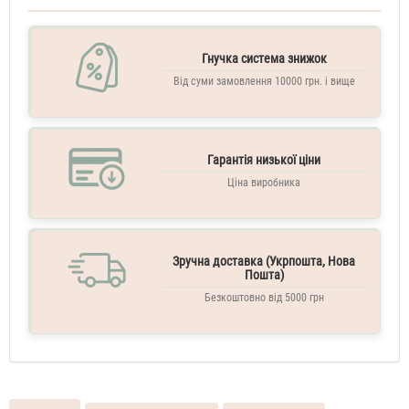
Versace
Bright
Crystal
Гнучка система знижок
70
Від суми замовлення 10000 грн. і вище
ML
Духи
жіночі
тестер
Гарантія низької ціни
Versace
Bright
Ціна виробника
Crystal
90
ML
Туалетна
Зручна доставка (Укрпошта, Нова
вода
Пошта)
жіноча
Versace
Безкоштовно від 5000 грн
Bright
Crystal
250
ML
Міст
для