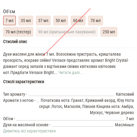
Об'єм
7 мл
35 мл
37 мл
50 мл
60 мл
70 мл
70 мл (тестер)
90 мл (оригынальне пакування)
250 мл
Versace
Стислий опис
Bright
Crystal
Духи масляні для жінок 7 мл. Всеосяжна пристрасть, кришталева
Духи
прозорість, яскраве сяйво! Versace представляє аромат Bright Crystal-
жіночі
діамант серед запахів з відтінками свіжих квіткових квіткових
масляні
нот.Придбати Versace Bright...
Читати далі...
7
Стислі характеристики
ML
Versace
Bright
Тип аромату -
Квітковий
Crystal
Аромати з нотою -
Початкова нота: Гранат, Крижаний акорд, Юзу Нота
35
серця: Лотос, Магнолія, Півонія Кінцева нота: Амбра,
ML
Мускус, Червоне дерево
Духи
Об'єм -
7 мл
жіночі
Versace
Духи на масляной основе -
Масляные
Bright
Дивитись всі характеристики
Crystal