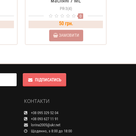
масляні 7 ML
PR-3(4)
0
50 грн.
ЗАМОВИТИ
ПІДПИСАТИСЬ
КОНТАКТИ
+38 095 329 52 04
+38 093 627 11 91
lorina2005@ukr.net
Щоденно, з 8:00 до 18:00