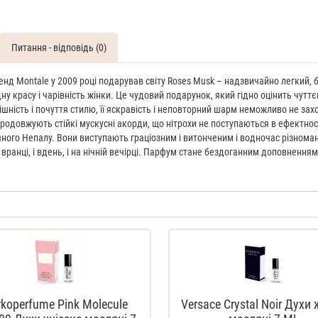
Питання - відповідь (0)
нд Montale у 2009 році подарував світу Roses Musk – надзвичайно легкий, 
красу і чарівність жінки. Це чудовий подарунок, який гідно оцінить чуттє
шність і почуття стилю, її яскравість і неповторний шарм неможливо не за
одовжують стійкі мускусні акорди, що нітрохи не поступаються в ефектност
ного Непалу. Вони виступають граціозним і витонченим і водночас різнома
анці, і вдень, і на нічній вечірці. Парфум стане бездоганним доповненням 
rkoperfume Pink Molecule
Versace Crystal Noir Духи 