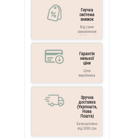
Гнучка
система
знижок
Від суми
замовлення
10000 грн. і
вище
Гарантія
низької
ціни
Ціна
виробника
Зручна
доставка
(Укрпошта,
Нова
Пошта)
Безкоштовно
від 5000 грн