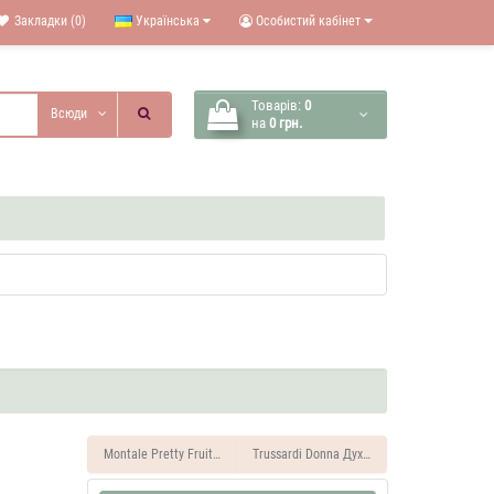
Закладки (0)
Українська
Особистий кабінет
Товарів:
0
Всюди
на
0 грн.
Montale Pretty Fruity Духи жіночі масляні 7 ML
Trussardi Donna Духи жіночі масляні 7 ML