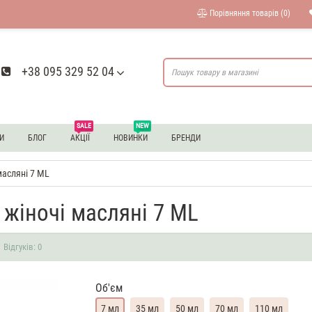
Порівняння товарів (0)
+38 095 329 52 04
SALE
NEW
И
БЛОГ
АКЦІЇ
НОВИНКИ
БРЕНДИ
масляні 7 ML
 жіночі масляні 7 ML
Відгуків: 0
Об'єм
7 мл
35 мл
50 мл
70 мл
110 мл