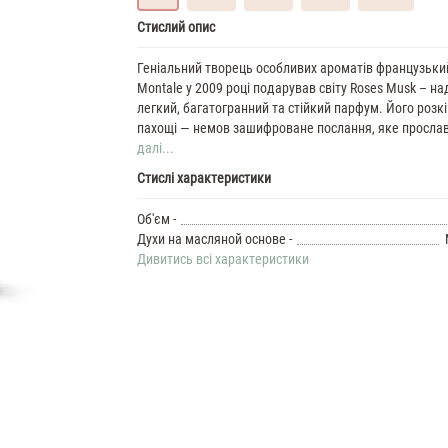
Montale
Стислий опис
Roses
Musk
Геніальний творець особливих ароматів французьки
Духи
Montale у 2009 році подарував світу Roses Musk – н
жіночі
легкий, багатогранний та стійкий парфум. Його розк
масляні
пахощі — немов зашифроване послання, яке прослав
7
далі...
ML
Montale
Стислі характеристики
Roses
Musk
Об'єм -
35
Духи на масляной основе -
ML
Дивитись всі характеристики
Духи
жіночі
Montale
Roses
Musk
Духи
жіночі
50
ML
Montale
Roses
Musk