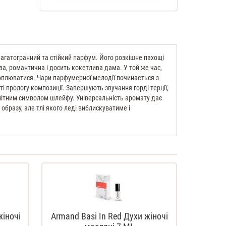
багатогранний та стійкий парфум. Його розкішне пахощі
ва, романтична і досить кокетлива дама. У той же час,
хоплюватися. Чари парфумерної мелодії починається з
і прологу композиції. Завершують звучання горді терції,
нітним символом шлейфу. Універсальність аромату дає
образу, але тлі якого леді виблискуватиме і
жіночі
Armand Basi In Red Духи жіночі