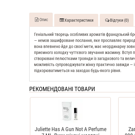
Опис
Характеристики
Відгуки (0)
Геніальний творець особливих ароматів французький бре
— немов зашифроване послання, яке прославляє природну 
вона впевнено йде до своєї мети, має неординарну зовні
приємного холодку чуттєвого звучання жасмину. Вступ пр
створювані пелюстками троянди із загадкового та велич
можливість супроводжувати жінку практично завжди — і вр
підкорюватиметься на заходах будь-якого рівня.
РЕКОМЕНДОВАНІ ТОВАРИ
Juliette Has A Gun Not A Perfume
Za