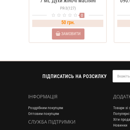
7 ML Духи жіночі масляні
090.
PR-3(127)
0
50 грн.
ЗАМОВИТИ
ПІДПИСАТИСЬ НА РОЗСИЛКУ
ІНФОРМАЦІЯ
ДОДАТ
Роздрібним покупцям
Товари зі
Оптовим покупцям
Популярні
Хіти прод
СЛУЖБА ПІДТРИМКИ
Новинки