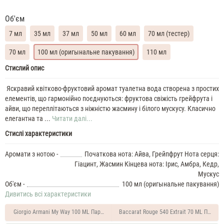
Об'єм
7 мл
35 мл
37 мл
50 мл
60 мл
70 мл (тестер)
70 мл
100 мл (оригынальне пакування)
110 мл
Chanel
Стислий опис
Chance
Eau
Яскравий квітково-фруктовий аромат туалетна вода створена з простих
Tendre
елементів, що гармонійно поєднуються: фруктова свіжість грейфрута і
Духи
айви, що переплітаються з ніжністю жасмину і білого мускусу. Класично
жіночі
елегантна та ...
Читати далі...
масляні
Стислі характеристики
7
ML
Chanel
Аромати з нотою -
Початкова нота: Айва, Грейпфрут Нота серця:
Chance
Гіацинт, Жасмин Кінцева нота: Ірис, Амбра, Кедр,
Eau
Мускус
Tendre
Об'єм -
100 мл (оригынальне пакування)
35
Дивитись всі характеристики
ML
Духи
Giorgio Armani My Way 100 ML Парфумована вода жіноча
Baccarat Rouge 540 Extrait 70 ML Парфу
жіночі
Chanel