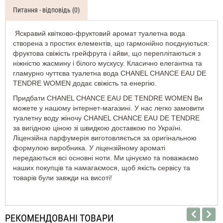
вода
Питання - відповідь (0)
жіноча
Chanel
Яскравий квітково-фруктовий аромат туалетна вода
Chance
створена з простих елементів, що гармонійно поєднуються:
Eau
фруктова свіжість грейфрута і айви, що переплітаються з
Tendre
ніжністю жасмину і білого мускусу. Класично елегантна та
Духи
гламурно чуттєва туалетна вода CHANEL CHANCE EAU DE
жіночі
TENDRE WOMEN додає свіжість та енергію.
110
ML
Придбати CHANEL CHANCE EAU DE TENDRE WOMEN Ви
можете у нашому інтернет-магазині. У нас легко замовити
туалетну воду жіночу CHANEL CHANCE EAU DE TENDRE
за вигідною ціною зі швидкою доставкою по Україні.
Ліцензійна парфумерія виготовляється за оригінальною
формулою виробника. У ліцензійному ароматі
передаються всі основні ноти. Ми цінуємо та поважаємо
наших покупців та намагаємося, щоб якість сервісу та
товарів були завжди на висоті!
РЕКОМЕНДОВАНІ ТОВАРИ