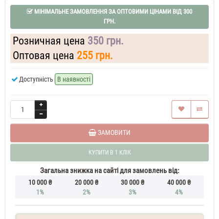
Chance
МІНІМАЛЬНЕ ЗАМОВЛЕННЯ ЗА ОПТОВИМИ ЦІНАМИ ВІД 300
Eau
ГРН.
Tendre
37
Розничная цена
350 грн.
ML
Туалетна
Оптовая цена
255 грн.
вода
жіноча
Доступність
В наявності
Chanel
Chance
Eau
Tendre
Духи
жіночі
ЗАМОВИТИ
50
ML
Chanel
КУПИТИ В 1 КЛІК
Chance
Eau
Загальна знижка на сайті для замовлень від:
Tendre
10 000 ₴
20 000 ₴
30 000 ₴
40 000 ₴
60
1%
2%
3%
4%
ML
Парфюм
жіночий
Chanel