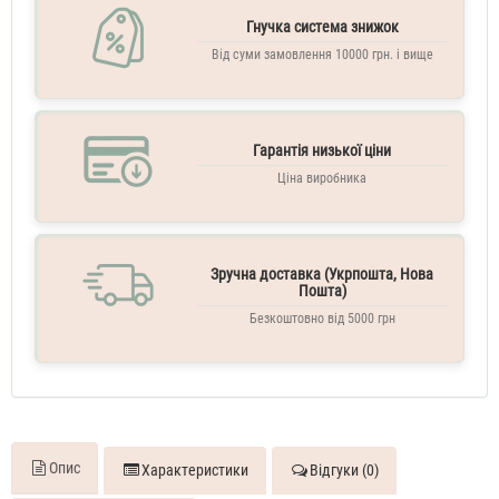
Chance
Гнучка система знижок
Eau
Від суми замовлення 10000 грн. і вище
Tendre
70
ML
Духи
Гарантія низької ціни
жіночі
тестер
Chanel
Ціна виробника
Chance
Eau
Tendre
70
Зручна доставка (Укрпошта, Нова
ML
Пошта)
Духи
Безкоштовно від 5000 грн
жіночі
Chanel
Chance
Eau
Tendre
100
ML
Опис
Характеристики
Відгуки (0)
Туалетна