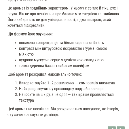
Це аромат із подвійним характером. У ньому є світло й тінь, рух і
пауза. Він не про легкість, а про баланс між енергією та глибиною.
Його вибирають не для універсальності, а для настрою, який
хочеться підкреслити.
Що формує його звучання:
посилена концентрація та більш виразна стійкість
контраст між цитрусовою яскравістю і гурманською
м’якістю
пудрово-мускусне серце з делікатною солодкістю
тепла деревна база з глибоким шлейфом
Щоб аромат розкрився максимально точно:
Використовуйте 1–2 розпилення — композиція насичена
Найкраще звучить у прохолодну пору або ввечері
Наносьте на шкіру, а не одяг — так краще проявляється
текстура
Цей аромат не поспішає. Він розкривається поступово, як історія,
яку хочеться слухати до кінця.