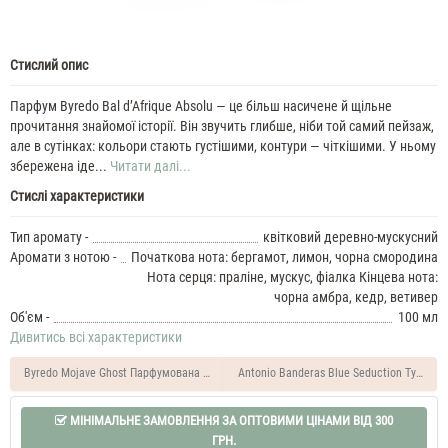
Стислий опис
Парфум Byredo Bal d’Afrique Absolu — це більш насичене й щільне
прочитання знайомої історії. Він звучить глибше, ніби той самий пейзаж,
але в сутінках: кольори стають густішими, контури — чіткішими. У ньому
збережена іде...
Читати далі...
Стислі характеристики
Тип аромату -
квітковий деревно-мускусний
Аромати з нотою -
Початкова нота: бергамот, лимон, чорна смородина
Нота серця: праліне, мускус, фіалка Кінцева нота:
чорна амбра, кедр, ветивер
Об'єм -
100 мл
Дивитись всі характеристики
Byredo Mojave Ghost Парфумована вода унісекс 100 мл
Antonio Banderas Blue Seduction Туалетн
МІНІМАЛЬНЕ ЗАМОВЛЕННЯ ЗА ОПТОВИМИ ЦІНАМИ ВІД 300
ГРН.