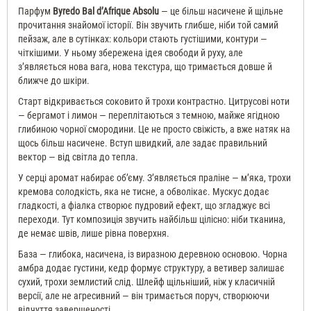
Парфум
Byredo Bal d’Afrique Absolu
— це більш насичене й щільне
прочитання знайомої історії. Він звучить глибше, ніби той самий
пейзаж, але в сутінках: кольори стають густішими, контури —
чіткішими. У ньому збережена ідея свободи й руху, але
з’являється нова вага, нова текстура, що тримається довше й
ближче до шкіри.
Старт відкривається соковито й трохи контрастно. Цитрусові ноти
— бергамот і лимон — переплітаються з темною, майже ягідною
глибиною чорної смородини. Це не просто свіжість, а вже натяк на
щось більш насичене. Вступ швидкий, але задає правильний
вектор — від світла до тепла.
У серці аромат набирає об’єму. З’являється праліне — м’яка, трохи
кремова солодкість, яка не тисне, а обволікає. Мускус додає
гладкості, а фіалка створює пудровий ефект, що згладжує всі
переходи. Тут композиція звучить найбільш цілісно: ніби тканина,
де немає швів, лише рівна поверхня.
База — глибока, насичена, із виразною деревною основою. Чорна
амбра додає густини, кедр формує структуру, а ветивер залишає
сухий, трохи землистий слід. Шлейф щільніший, ніж у класичній
версії, але не агресивний — він тримається поруч, створюючи
відчуття завершеності.