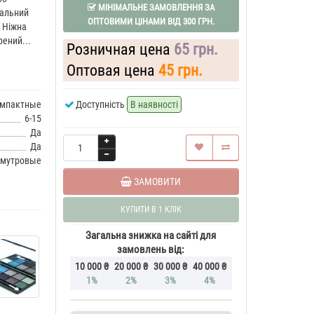
МІНІМАЛЬНЕ ЗАМОВЛЕННЯ ЗА
уальний
ОПТОВИМИ ЦІНАМИ ВІД 300 ГРН.
. Ніжна
рений...
Розничная цена
65 грн.
Оптовая цена
45 грн.
мпактные
Доступність
В наявності
6-15
Да
Да
мутровые
ЗАМОВИТИ
КУПИТИ В 1 КЛІК
Загальна знижка на сайті для
замовлень від:
10 000 ₴
20 000 ₴
30 000 ₴
40 000 ₴
1%
2%
3%
4%