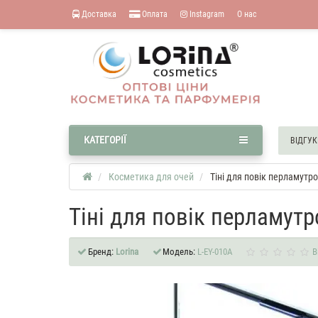
Доставка
Оплата
Instagram
О нас
КАТЕГОРІЇ
ВІДГУК
Косметика для очей
Тіні для повік перламутро
Тіні для повік перламутр
Бренд:
Lorina
Модель:
L-EY-010А
В