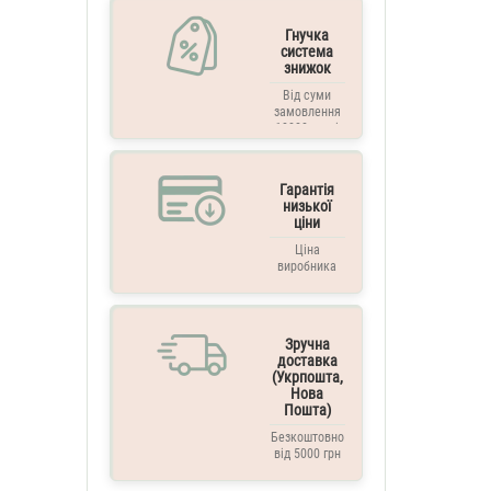
Гнучка
система
знижок
Від суми
замовлення
10000 грн. і
вище
Гарантія
низької
ціни
Ціна
виробника
Зручна
доставка
(Укрпошта,
Нова
Пошта)
Безкоштовно
від 5000 грн