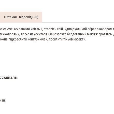
Питання - відповідь (0)
аюче яскравими квітами, створіть свій індивідуальний образ з набором пе
 технологіями, легко наноситься і забезпечує бездоганний макіяж протягом д
ожна підкреслити контури очей, посилити тіньові ефекти.
х радикалів;
нзи;