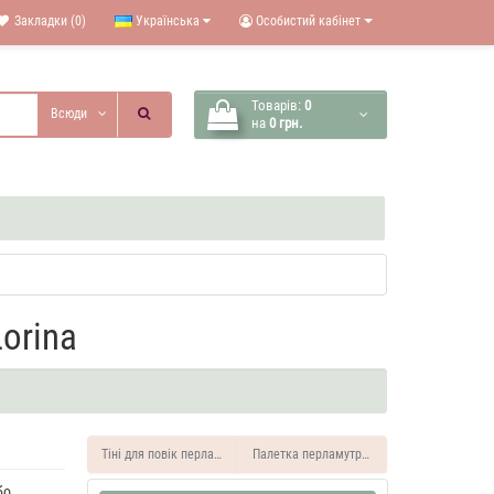
Закладки (0)
Українська
Особистий кабінет
Товарів:
0
Всюди
на
0 грн.
orina
Тіні для повік перламутрові 2-кольорові "Мікс" Lorina
Палетка 
бо