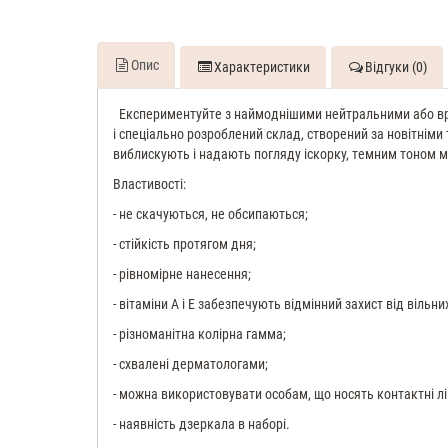
Опис
Характеристики
Відгуки (0)
Експериментуйте з наймоднішими нейтральними або враж
і спеціально розроблений склад, створений за новітніми
виблискують і надають погляду іскорку, темним тоном м
Властивості:
- не скачуються, не обсипаються;
- стійкість протягом дня;
- рівномірне нанесення;
- вітаміни А і Е забезпечують відмінний захист від вільни
- різноманітна колірна гамма;
- схвалені дерматологами;
- можна використовувати особам, що носять контактні лі
- наявність дзеркала в наборі.