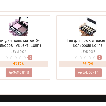
іні для повік матові 2-
Тіні для повік атласні 
льорові "Акцент" Lorina
кольорові Lorina
L-EYM-002А
L-EYD-005В
0
0
45 грн.
44 грн.
ЗАМОВИТИ
ЗАМОВИТИ