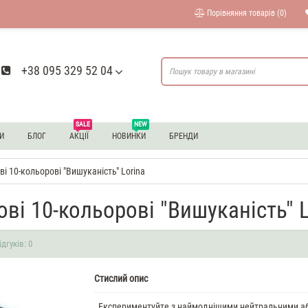
Порівняння товарів (0)
+38 095 329 52 04
SALE
NEW
И
БЛОГ
АКЦІЇ
НОВИНКИ
БРЕНДИ
ві 10-кольорові "Вишуканість" Lorina
ові 10-кольорові "Вишуканість" L
ідгуків: 0
Стислий опис
Експериментуйте з наймоднішими нейтральними а