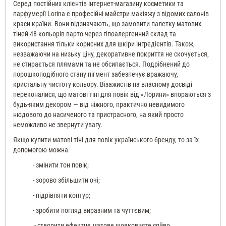
Серед постійних клієнтів інтернет-магазину косметики та
парфумерії Lorina є професійні майстри макіяжу з відомих салонів
краси країни. Вони відзначають, що замовити палетку матових
тіней 48 кольорів варто через гіпоалергенний склад та
використання тільки корисних для шкіри інгредієнтів. Також,
незважаючи на низьку ціну, декоративне покриття не скочується,
не стирається плямами та не обсипається. Подрібнений до
порошкоподібного стану пігмент забезпечує вражаючу,
кристальну чистоту кольору. Візажистів на власному досвіді
переконалися, що матові тіні для повік від «Лорини» впораються з
будь-яким декором — від ніжного, практично невидимого
нюдового до насиченого та пристрасного, на який просто
неможливо не звернути увагу.
Якщо купити матові тіні для повік українського бренду, то за їх
допомогою можна:
- змінити тон повік;
- зорово збільшити очі;
- підрівняти контур;
- зробити погляд виразним та чуттєвим;
- створити ефектне матове шовковисте сяйво.